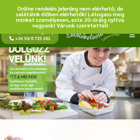
Online rendelés jelenleg nem elérhető, de
salátáink élőben elérhetők! Látogass meg
minket személyesen, este 20-óráig nyitva
vagyunk! Várunk szeretettel!
Rendelj online vagy hívj
!
+36 30/8 725 282
Previous
Next