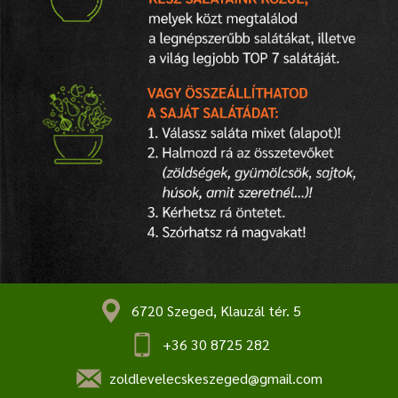
6720 Szeged, Klauzál tér. 5
+36 30 8725 282
zoldlevelecskeszeged@gmail.com