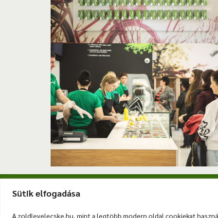
6720 Szeged, Klauzál tér. 5
+36 3
Sütik elfogadása
ADATKEZELÉSI TÁJÉKOZTATÓ
|
HŰSÉGPONT
|
ÉR
A zoldlevelecske.hu, mint a legtöbb modern oldal cookiekat használ