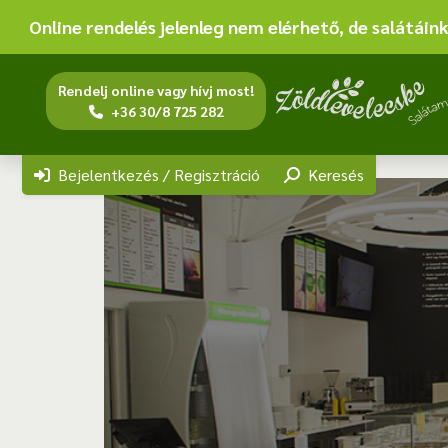
Online rendelés jelenleg nem elérhető, de salátái
Rendelj online vagy hívj
most
!
+36 30/8 725 282
Bejelentkezés / Regisztráció
Keresés