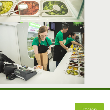
Keress minket a közösségi oldalakon!
ATÁBLÁZAT
Elfogadás