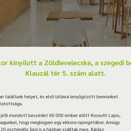
kor kinyílott a Zöldlevelecske, a szegedi
Klauzál tér 5. szám alatt.
n találtunk helyet, és első látásra lenyűgözött bennünket
itatottsága.
élyről mondott beszédet 60 000 ember előtt Kossuth Lajos,
 magunkat, hogy meglegyen egy ekkora rajongótábor. Amúgy
20 esztendős Sissi is a házban szálltak meg, Kárász