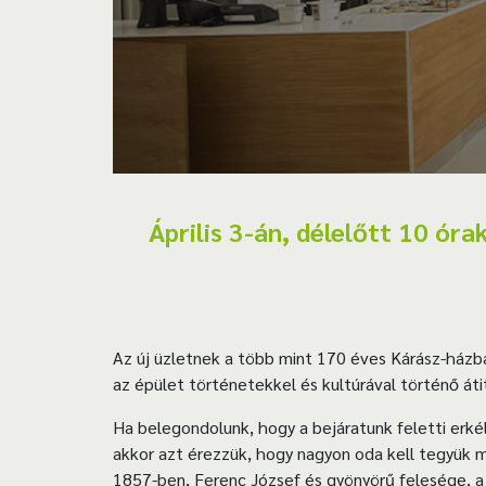
Április 3-án, délelőtt 10 óra
Az új üzletnek a több mint 170 éves Kárász-házba
az épület történetekkel és kultúrával történő át
Ha belegondolunk, hogy a bejáratunk feletti erk
akkor azt érezzük, hogy nagyon oda kell tegyük
1857-ben, Ferenc József és gyönyörű felesége, a 