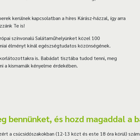
rek kerülnek kapcsolatban a híres Kárász-házzal, így arra
zzánk Te is!
rópai színvonalú Salátaműhelyünket közel 100
miai élményt kínál egészségtudatos közönségének.
korlátozottakra is. Babádat tisztába tudod tenni, meg
nni a kismamák kényelme érdekében.
g bennünket, és hozd magaddal a ba
t a csúcsidószakokban (12-13 közt és este 18 óra körül) számíta