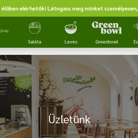
nk élőben elérhetők! Látogass meg minket személyesen,
Saláta
Leves
Greenbowl
Ea
Üzletünk