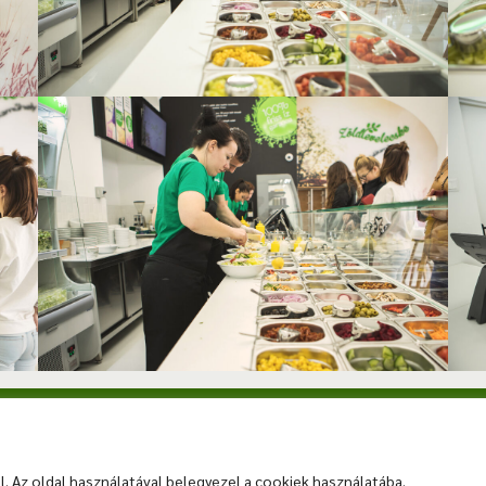
0 8725 282
zoldlevelecskeszeged@gmail.com
TÉKELÉS
|
ELÉRHETŐSÉGEK
|
ÜZLETÜNK
|
KARRIER
|
KALÓRI
. Az oldal használatával belegyezel a cookiek használatába.