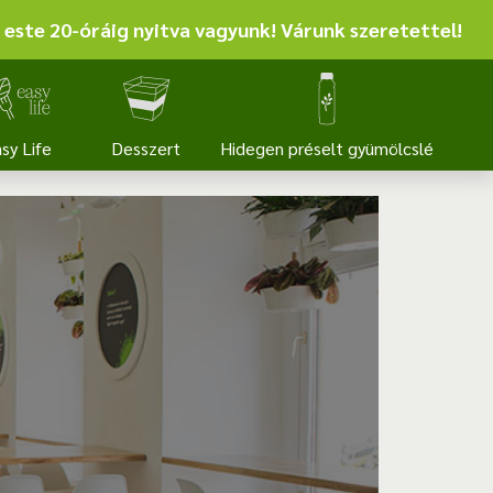
 este 20-óráig nyitva vagyunk! Várunk szeretettel!
sy Life
Desszert
Hidegen préselt gyümölcslé