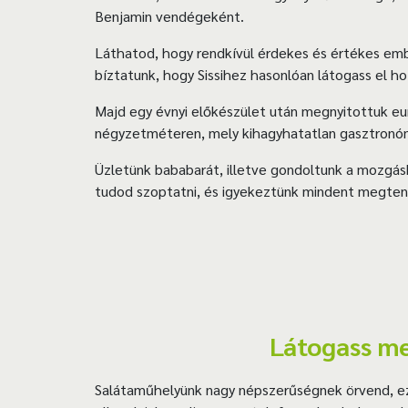
Benjamin vendégeként.
Láthatod, hogy rendkívül érdekes és értékes embe
bíztatunk, hogy Sissihez hasonlóan látogass el ho
Majd egy évnyi előkészület után megnyitottuk eu
négyzetméteren, mely kihagyhatatlan gasztronó
Üzletünk bababarát, illetve gondoltunk a mozgás
tudod szoptatni, és igyekeztünk mindent megte
Látogass me
Salátaműhelyünk nagy népszerűségnek örvend, ezér