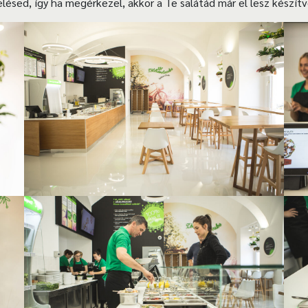
delésed, így ha megérkezel, akkor a Te salátád már el lesz készít